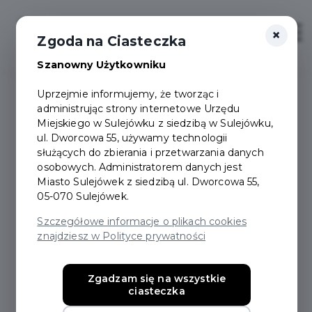
×
Zaloguj
Otwór
Zgoda na Ciasteczka
Szanowny Użytkowniku
Uprzejmie informujemy, że tworząc i
administrując strony internetowe Urzędu
Dokumenty do pobrania
Miejskiego w Sulejówku z siedzibą w Sulejówku,
ul. Dworcowa 55, używamy technologii
służących do zbierania i przetwarzania danych
osobowych. Administratorem danych jest
Miasto Sulejówek z siedzibą ul. Dworcowa 55,
05-070 Sulejówek.
Szczegółowe informacje o plikach cookies
Nazwa:
znajdziesz w Polityce prywatności
Uchwala_NR_XV_112_2025_Rady_Miasta_Sulejowek_
Zgadzam się na wszystkie
ciasteczka