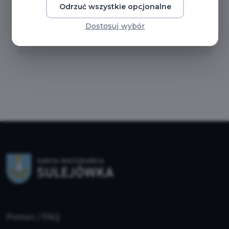
BBM.0050.153.2025_z_dnia_24.06.2025_r._sprawie_
Odrzuć wszystkie opcjonalne
Dostosuj wybór
BBM.0050.152.2025_z_dnia_24.06.2025_r._sprawie_
Pomoc / FAQ