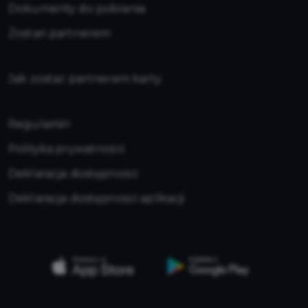
Dokumenty do pobrania
Zostań partnerem
Jak zostać partnerem karty
Regulamin
Polityka prywatności
Deklaracja dostępności
Deklaracja dostępności aplikacji