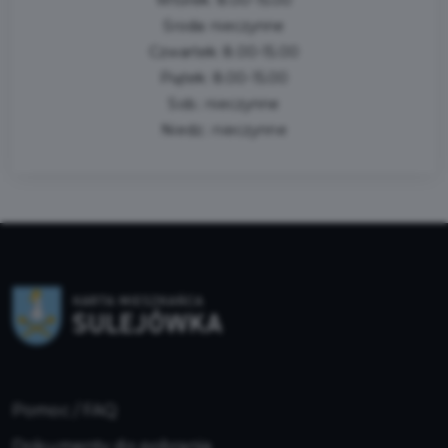
Wtorek: 8.00-15.00
Środa: nieczynne
Czwartek: 8.00-15.00
Piątek: 8.00-15.00
Sob.: nieczynne
Niedz.: nieczynne
Pomoc / FAQ
Dokumenty do pobrania