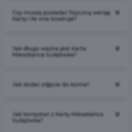
Czy muszę posiadać fizyczną wersję
Karty i ile ona kosztuje?
Jak długo ważna jest Karta
Mieszkańca Sulejówka?
Jak dodać zdjęcie do konta?
Jak korzystać z Karty Mieszkańca
Sulejówka?