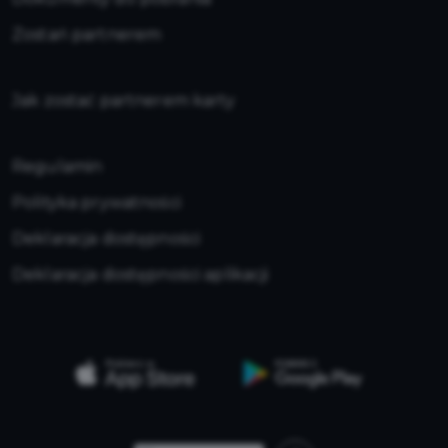
Zostań partnerem
Jak zostać partnerem karty
Regulamin
Polityka prywatności
Deklaracja dostępności
Deklaracja dostępności aplikacji