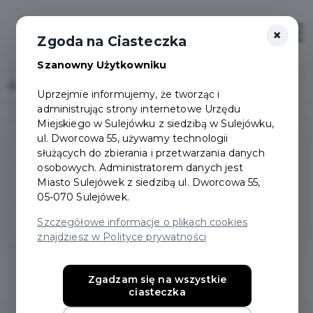
×
Zaloguj
Otwór
Zgoda na Ciasteczka
Szanowny Użytkowniku
Home
Popularne pytania
Uprzejmie informujemy, że tworząc i
administrując strony internetowe Urzędu
Miejskiego w Sulejówku z siedzibą w Sulejówku,
ul. Dworcowa 55, używamy technologii
Pytania ogólne
służących do zbierania i przetwarzania danych
osobowych. Administratorem danych jest
Miasto Sulejówek z siedzibą ul. Dworcowa 55,
Zakładanie konta
05-070 Sulejówek.
Szczegółowe informacje o plikach cookies
Konto Rodzinne
znajdziesz w Polityce prywatności
Pytania ogólne
Zgadzam się na wszystkie
ciasteczka