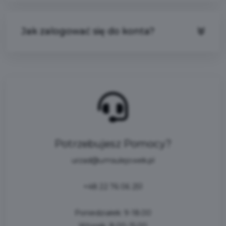
Jak zalogować się do konta?
Potrzebujesz
Pomocy?
urzad@umsulejowek.pl
+48 22 76 06 251
Poniedziałek: 9-18.00