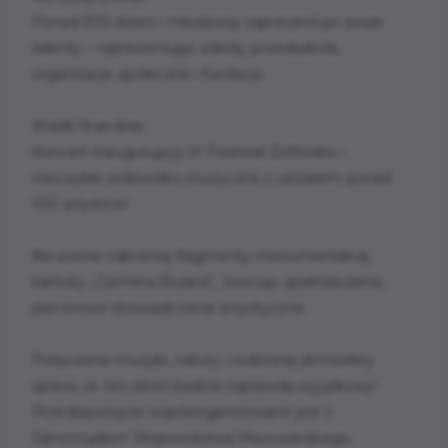
Ponad 300 dzieci i młodzieży zaprezentuje swoje
talenty – reprezentując szkoły, przedszkola,
organizacje społeczne i fundacje.
Wielki finał dnia :
Koncert inaugurujący VI Festiwal Zofiówka –
niezwykłe widowisko muzyczne z udziałem ponad
100 artystów!
Na scenie zabrzmią fragmenty monumentalnej
kantaty „Carmina Burana”, tworząc spektakularne,
plenerowe doświadczenie artystyczne.
Połączenie muzyki, natury i rodzinnej atmosfery
sprawi, że ten dzień będzie naprawdę wyjątkowy!
Przedsięwzięcie współorganizowane jest z
Samorządem Województwa Mazowieckiego.