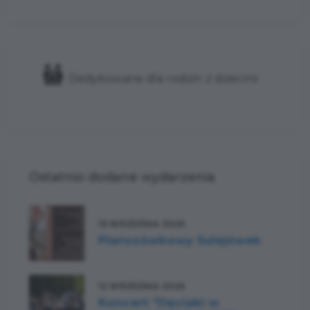
Dedykowane dla rodzin z dziećmi
Ostatnio dodane wydarzenia
19 WRZEŚNIA 2026
Planszówkowy Sulejówek
12 WRZEŚNIA 2026
Koncert "Dęciaki w