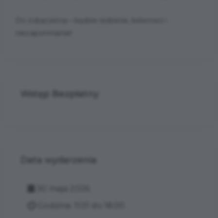
Do zobaczenia – będzie radośnie, kolorowo i
niezapomnianie!
Wstęp Bezpłatny
Data wydarzenia
30 maja 2026
Godzina: 11:01 do 18:00