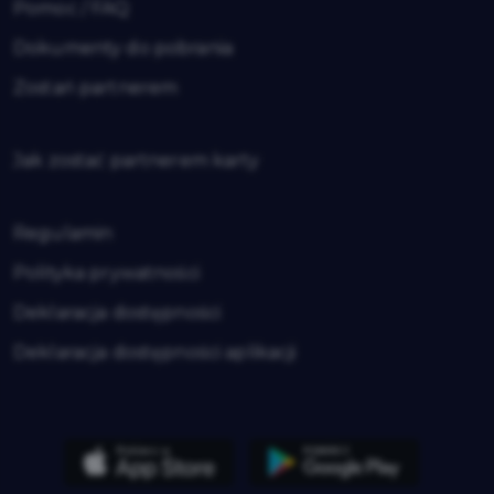
Pomoc / FAQ
Dokumenty do pobrania
Zostań partnerem
Jak zostać partnerem karty
Regulamin
Polityka prywatności
Deklaracja dostępności
Deklaracja dostępności aplikacji