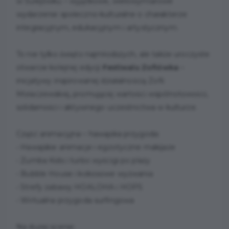
w Sulejówku – wyjątkowe, wielowymiarowe
wydarzenie społeczno-kulturalne o charakterze
integracyjnym, edukacyjnym i artystycznym.
To nie tylko święto najmłodszych, ale także uroczyste
otwarcie kolejnej edycji
Festiwalu Zofiówka
–
inicjatywy inspirowanej działalnością Zofii
Moraczewskiej, promującej wartości wspólnotowości,
solidarności i aktywnego uczestnictwa w kulturze.
Część animacyjna – hawajska przygoda:
• Hawajskie animacje i egzotyczne makijaże
• Zumba Kids i turbo wyścigi po plaży
• Bubble House i kokosowe wyzwania
• Strefy zabawy HOALOHA i HOPS
• Wirtualna przygoda surfingowa
Na dużej scenie: