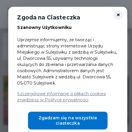
×
Zaloguj
Otwór
Zgoda na Ciasteczka
Szanowny Użytkowniku
Home
Wydarzenia
Uprzejmie informujemy, że tworząc i
Miejski Dzień Dziecka oraz Inauguracja VI Festiwalu Zofiówka w Sulejówku
administrując strony internetowe Urzędu
Wydarzenie już się
Miejskiego w Sulejówku z siedzibą w Sulejówku,
zakończyło
ul. Dworcowa 55, używamy technologii
służących do zbierania i przetwarzania danych
osobowych. Administratorem danych jest
Miasto Sulejówek z siedzibą ul. Dworcowa 55,
05-070 Sulejówek.
Szczegółowe informacje o plikach cookies
znajdziesz w Polityce prywatności
Zgadzam się na wszystkie
ciasteczka