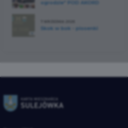
ogrodzie" POD AKORD
7 WRZEŚNIA 2026
Skok w bok - piosenki