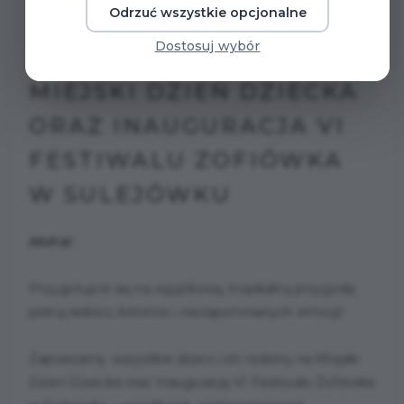
Odrzuć wszystkie opcjonalne
Dostosuj wybór
MIEJSKI DZIEŃ DZIECKA
ORAZ INAUGURACJA VI
FESTIWALU ZOFIÓWKA
W SULEJÓWKU
Aloha!
Przygotujcie się na wyjątkową, tropikalną przygodę
pełną radości, kolorów i niezapomnianych emocji!
Zapraszamy wszystkie dzieci i ich rodziny na Miejski
Dzień Dziecka oraz Inaugurację VI Festiwalu Zofiówka