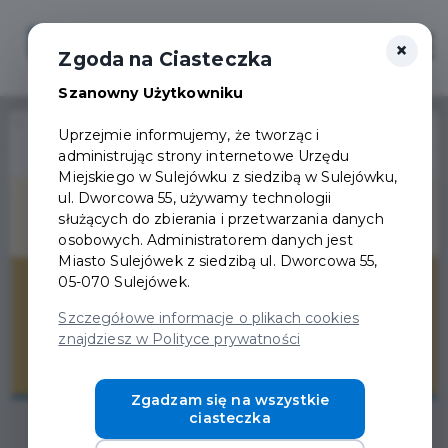
×
Zaloguj
Otwór
Zgoda na Ciasteczka
Szanowny Użytkowniku
Home
Wydarzenia
Półkolonie w Muzeum
Uprzejmie informujemy, że tworząc i
administrując strony internetowe Urzędu
Wydarzenie już się
Miejskiego w Sulejówku z siedzibą w Sulejówku,
zakończyło
ul. Dworcowa 55, używamy technologii
służących do zbierania i przetwarzania danych
osobowych. Administratorem danych jest
Miasto Sulejówek z siedzibą ul. Dworcowa 55,
05-070 Sulejówek.
Szczegółowe informacje o plikach cookies
znajdziesz w Polityce prywatności
Zgadzam się na wszystkie
ciasteczka