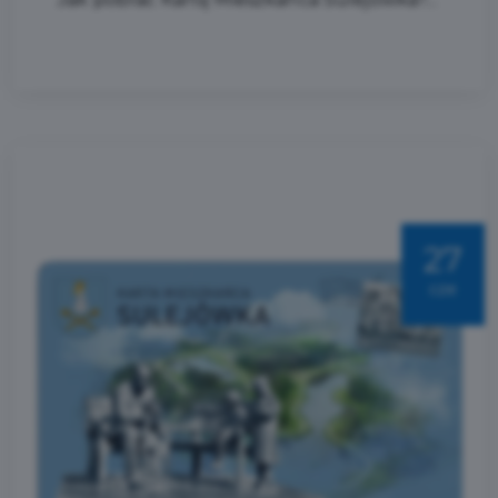
27
cze