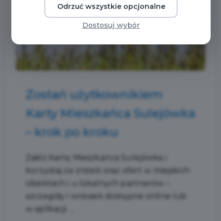
Odrzuć wszystkie opcjonalne
Dostosuj wybór
Zostań użytkownikiem
Karty Mieszkańca Sulejówka
– krok po kroku
Załóż Kartę Mieszkańca Sulejówka i
korzystaj ze zniżek oraz ofert w miejskich
obiektach i u lokalnych partnerów –
szczegóły i wniosek dostępne online lub
w aplikacji. ...