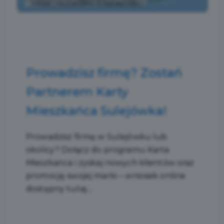
Prowadzisz firmę? Zostań
Partnerem Karty
Mieszkańca Sulejówka!
Prowadzisz firmę w Sulejówku lub
okolicy? Dołącz do programu Karta
Mieszkańca i zyskaj nowych klientów oraz
promocję swojej marki – wniosek online
dostępny tutaj....