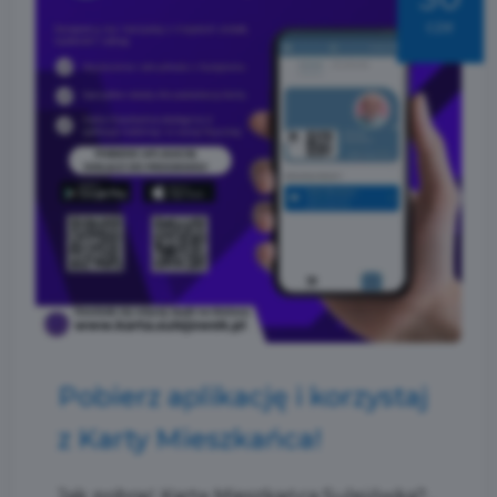
cze
Pobierz aplikację i korzystaj
z Karty Mieszkańca!
Jak pobrać Kartę Mieszkańca Sulejówka?...