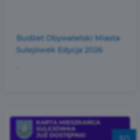
Budżet Obywatelski Miasta
Sulejówek Edycja 2026
...
30