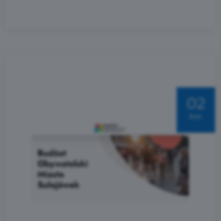
02
kwi