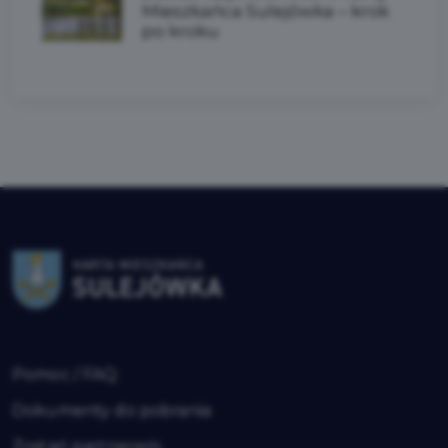
Mieszkańca Sulejówka – krok
po kroku
Pomoc / FAQ
Dokumenty do pobrania
Zostań partnerem