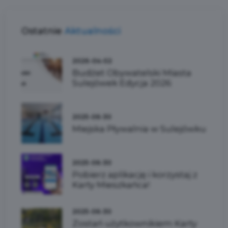
Ostatnie
Aktualności
2026-04-02
Budżet Obywatelski Miasta
Sulejówek Edycja 2026
2025-06-30
Miejska Pływalnia w Sulejówku
2025-06-30
Pobierz aplikację i korzystaj z
Karty Mieszkańca!
2025-06-30
Zostań użytkownikiem Karty