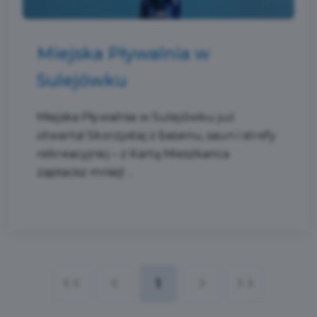
Miejska Pływalnia w
Sulejówku
Miejska Pływalnia w Sulejówku już
otwarta! Skorzystaj z basenu, saun i strefy
rekreacyjnej – z Kartą Mieszkańca
zapłacisz mniej! ...
1