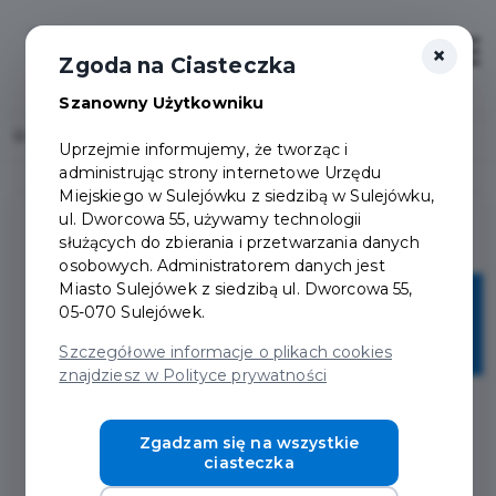
×
Zaloguj
Otwór
Zgoda na Ciasteczka
Szanowny Użytkowniku
Home
Lista aktualności
Uprzejmie informujemy, że tworząc i
administrując strony internetowe Urzędu
Miejskiego w Sulejówku z siedzibą w Sulejówku,
ul. Dworcowa 55, używamy technologii
służących do zbierania i przetwarzania danych
osobowych. Administratorem danych jest
Miasto Sulejówek z siedzibą ul. Dworcowa 55,
30
05-070 Sulejówek.
cze
Szczegółowe informacje o plikach cookies
znajdziesz w Polityce prywatności
Zgadzam się na wszystkie
ciasteczka