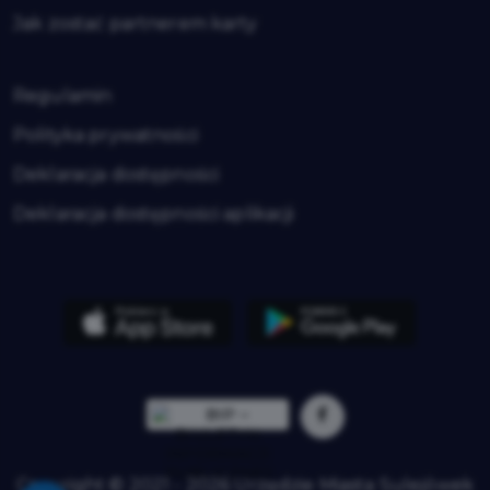
Jak zostać partnerem karty
Regulamin
Polityka prywatności
Deklaracja dostępności
Deklaracja dostępności aplikacji
Copyright © 2021 - 2026 Urzędzie Miasta Sulejówek