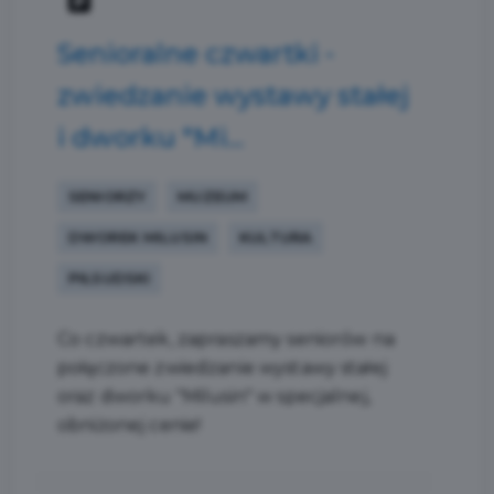
Senioralne czwartki -
zwiedzanie wystawy stałej
i dworku "Mi...
SENIORZY
MUZEUM
DWOREK MILUSIN
KULTURA
PIŁSUDSKI
Co czwartek, zapraszamy seniorów na
połączone zwiedzanie wystawy stałej
oraz dworku "Milusin" w specjalnej,
obniżonej cenie!