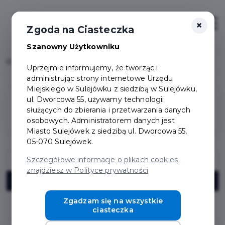
×
Zaloguj
Otwór
Zgoda na Ciasteczka
Szanowny Użytkowniku
Home
Wydarzenia
Uprzejmie informujemy, że tworząc i
administrując strony internetowe Urzędu
Miejskiego w Sulejówku z siedzibą w Sulejówku,
ul. Dworcowa 55, używamy technologii
Filtry
służących do zbierania i przetwarzania danych
osobowych. Administratorem danych jest
Miasto Sulejówek z siedzibą ul. Dworcowa 55,
05-070 Sulejówek.
Szczegółowe informacje o plikach cookies
znajdziesz w Polityce prywatności
Zgadzam się na wszystkie
Liczba wydarzeń spełniających kryteria: 1.
ciasteczka