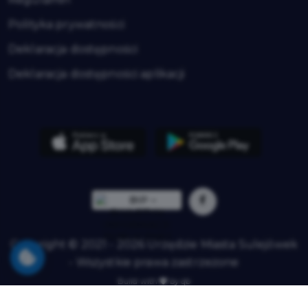
Polityka prywatności
Deklaracja dostępności
Deklaracja dostępności aplikacji
Copyright © 2021 - 2026 Urzędzie Miasta Sulejówek
- Wszystkie prawa zastrzeżone
Build with
by qb