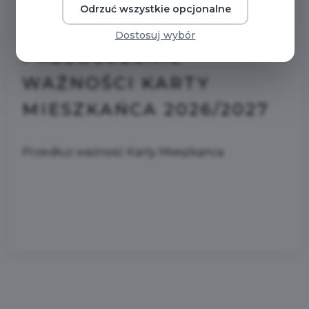
Odrzuć wszystkie opcjonalne
2026-04-02
Dostosuj wybór
PRZEDŁUŻENIE
WAŻNOŚCI KARTY
MIESZKAŃCA 2026/2027
Przedłuż ważność Karty Mieszkańca