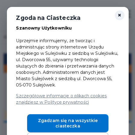
×
Zaloguj
Otwór
Zgoda na Ciasteczka
Szanowny Użytkowniku
Home
Przedłużenie ważności Karty Mieszkańca 2026/2027
Uprzejmie informujemy, że tworząc i
administrując strony internetowe Urzędu
Miejskiego w Sulejówku z siedzibą w Sulejówku,
ul. Dworcowa 55, używamy technologii
służących do zbierania i przetwarzania danych
osobowych. Administratorem danych jest
Miasto Sulejówek z siedzibą ul. Dworcowa 55,
05-070 Sulejówek.
Szczegółowe informacje o plikach cookies
znajdziesz w Polityce prywatności
Zgadzam się na wszystkie
ciasteczka