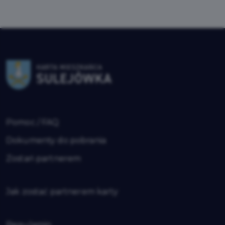
Pomoc / FAQ
Dokumenty do pobrania
Zostań partnerem
Jak zostać partnerem karty
Regulamin