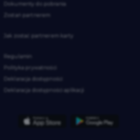
Dokumenty do pobrania
Zostań partnerem
Jak zostać partnerem karty
Regulamin
Polityka prywatności
Deklaracja dostępności
Deklaracja dostępności aplikacji