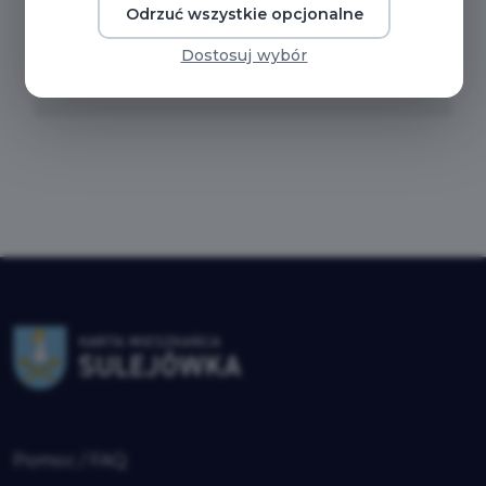
BBM.0050.153.2025_z_dnia_24.06.2025_r._sprawie_
Odrzuć wszystkie opcjonalne
Dostosuj wybór
BBM.0050.152.2025_z_dnia_24.06.2025_r._sprawie_
Pomoc / FAQ