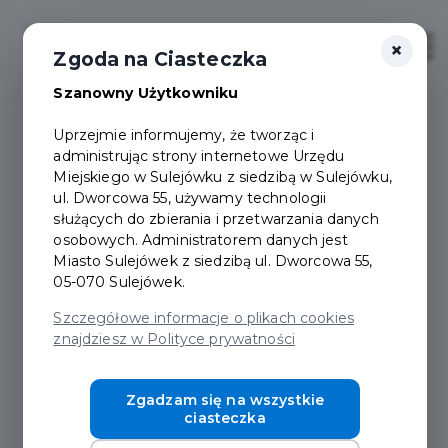
×
Zaloguj
Otwór
Zgoda na Ciasteczka
Szanowny Użytkowniku
Uprzejmie informujemy, że tworząc i
administrując strony internetowe Urzędu
Dokumenty do pobrania
Miejskiego w Sulejówku z siedzibą w Sulejówku,
ul. Dworcowa 55, używamy technologii
służących do zbierania i przetwarzania danych
osobowych. Administratorem danych jest
Miasto Sulejówek z siedzibą ul. Dworcowa 55,
05-070 Sulejówek.
Szczegółowe informacje o plikach cookies
Nazwa:
znajdziesz w Polityce prywatności
Uchwala_NR_XV_112_2025_Rady_Miasta_Sulejowek_
Zgadzam się na wszystkie
ciasteczka