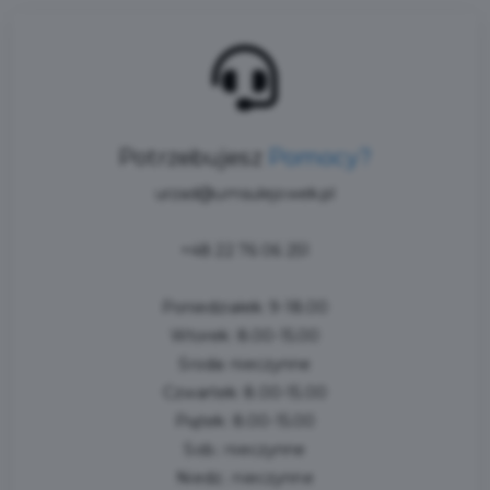
Potrzebujesz
Pomocy?
urzad@umsulejowek.pl
+48 22 76 06 251
Poniedziałek: 9-18.00
Wtorek: 8.00-15.00
Środa: nieczynne
Czwartek: 8.00-15.00
Piątek: 8.00-15.00
Sob.: nieczynne
Niedz.: nieczynne