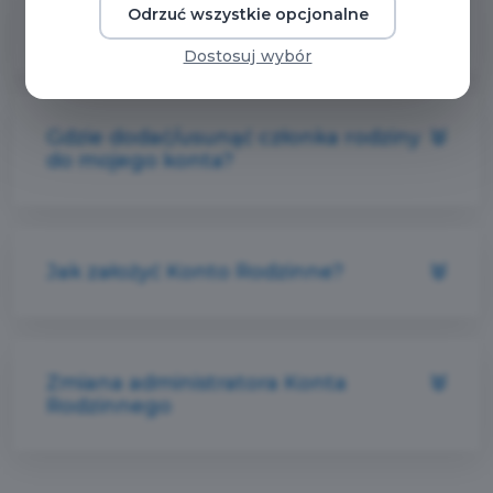
Odrzuć wszystkie opcjonalne
Czym jest Konto Rodzinne?
Dostosuj wybór
Gdzie dodać/usunąć członka rodziny
do mojego konta?
Jak założyć Konto Rodzinne?
Zmiana administratora Konta
Rodzinnego