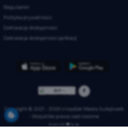
Regulamin
Polityka prywatności
Deklaracja dostępności
Deklaracja dostępności aplikacji
Copyright © 2021 - 2026 Urzędzie Miasta Sulejówek
- Wszystkie prawa zastrzeżone
Build with
by qb