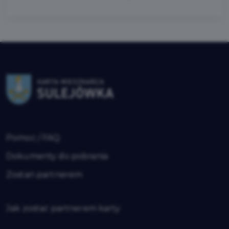
Pomoc / FAQ
Dokumenty do pobrania
Zostań partnerem
Jak zostać partnerem karty