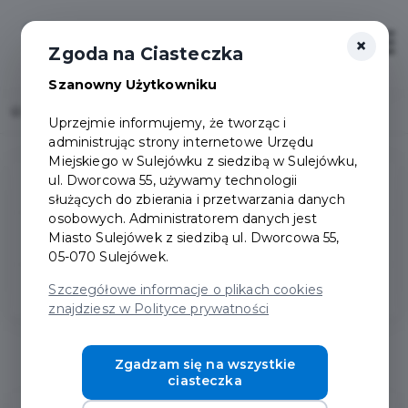
×
Zaloguj
Otwór
Zgoda na Ciasteczka
Szanowny Użytkowniku
Home
Popularne pytania
Uprzejmie informujemy, że tworząc i
administrując strony internetowe Urzędu
Miejskiego w Sulejówku z siedzibą w Sulejówku,
ul. Dworcowa 55, używamy technologii
Pytania ogólne
służących do zbierania i przetwarzania danych
osobowych. Administratorem danych jest
Miasto Sulejówek z siedzibą ul. Dworcowa 55,
Zakładanie konta
05-070 Sulejówek.
Szczegółowe informacje o plikach cookies
Konto Rodzinne
znajdziesz w Polityce prywatności
Konto Rodzinne
Zgadzam się na wszystkie
ciasteczka